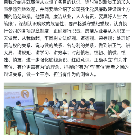
自我介绍并就廉洁从业谈了各自的认识。徐时富对新员工的加入
表示热烈地欢迎，并简要地介绍了公司强化党风廉政建设四个方
面的防范举措。他强调，廉洁从业，人人有责，要算好人生“六
笔账”，深刻认识腐败的危害性；要严格遵守党纪党规，认真执
行公司的各项规章制度，正确履行职责。廉洁从业要从入职第一
天做起，从我做起，牢固树立法纪观、道德观、荣辱观；处理好
责与权的关系、说与做的关系、名与利的关系，做到讲正气、讲
大局、讲规矩、讲学习、讲效率；时刻慎权、慎初、慎微、慎
独、慎友，进一步强化底线意识、红线意识。正确树立“有为才
有位、有位更需有为”的理念，把握好“有为”与“有位”两者之间的
辩证关系，做一个干净、担当有作为的测绘人。